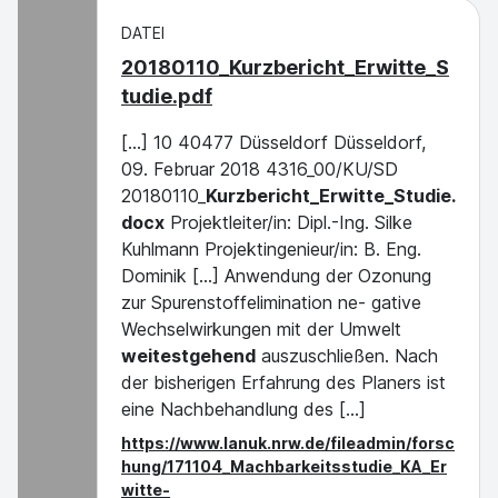
DATEI
20180110_Kurzbericht_Erwitte_S
tudie.pdf
[...] 10 40477 Düsseldorf Düsseldorf,
09. Februar 2018 4316_00/KU/SD
20180110_
Kurzbericht_Erwitte_Studie.
docx
Projektleiter/in: Dipl.-Ing. Silke
Kuhlmann Projektingenieur/in: B. Eng.
Dominik [...] Anwendung der Ozonung
zur Spurenstoffelimination ne- gative
Wechselwirkungen mit der Umwelt
weitestgehend
auszuschließen. Nach
der bisherigen Erfahrung des Planers ist
eine Nachbehandlung des [...]
https://www.lanuk.nrw.de/fileadmin/forsc
hung/171104_Machbarkeitsstudie_KA_Er
witte-