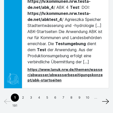
https://lv.kommunen.nrw.testa-
de.net/abk_4
/ ABK 4
Test
: DOI:
https://lv.kommunen.nrw.testa-
de.net/abktest_4
/ Agnieszka Speicher
Stadtentwässerung und -hydrologie [...]
ABK-Startseiten Die Anwendung ABK ist
nur für Kommunen und Landesbehörden
erreichbar. Die
Testumgebung
dient
dem
Test
der Anwendung. Aus der
Produktionsumgebung erfolgt eine
verbindliche Übermittlung der [...]
https://www.lanuk.nrw.de/themen/wasse
r/abwasser/abwasserbeseitigungskonze
pt/abk-startseiten
1
2
3
4
5
6
7
8
9
10
…
191