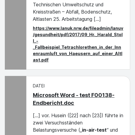
Technischen Umweltschutz und
Kreisstraßen – Abfall, Bodenschutz,
Altlasten 25. Arbeitstagung [...]
https://www.lanuk.nrw.de/fileadmin/lanuv
/gesundheit/pdf/2017/09_Hr._Harald_Stol
l_-
_Fallbeispiel_Tetrachlorethen_in_der_Inn
enraumluft_von_Haeusern_auf_einer_Altl
ast.pdf
DATEI
Microsoft Word - test F00138-
Endbericht.doc
[...] vor. Husein ([22] nach [23]) führte in
zwei Versuchsständen
Belastungsversuche („
in-air-test
“ und