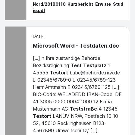
Nord/20180110_Kurzbericht_Erwitte_Stud
ie.pdf
DATEI
Microsoft Word - Testdaten.doc
[...] n Ihre zuständige Behörde
Bezirksregierung
Test
Testplatz
1
45555
Testort
bube@behörde.nrw.de
 02345/6789-0  02345/6789-123
Herrr Amtmann  02345/6789-125 [...]
BIC-Code: WELADEDD IBAN-Code: DE
41 3005 0000 0004 1000 12 Firma
Mustermann AG
Teststraße
4 12345
Testort
LANUV NRW, Postfach 10 10
52, 45610 Recklinghausen B123-
4567890 Umweltschutz/ [...]