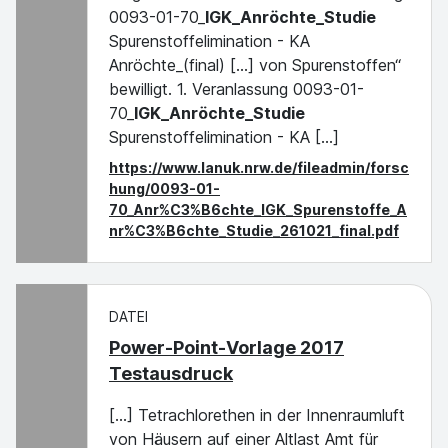
0093-01-70_
IGK_Anröchte_Studie
Spurenstoffelimination - KA
Anröchte_(final) [...] von Spurenstoffen“
bewilligt. 1. Veranlassung 0093-01-
70_
IGK_Anröchte_Studie
Spurenstoffelimination - KA [...]
https://www.lanuk.nrw.de/fileadmin/forsc
hung/0093-01-
70_Anr%C3%B6chte_IGK_Spurenstoffe_A
nr%C3%B6chte_Studie_261021_final.pdf
DATEI
Power-Point-Vorlage 2017
Testausdruck
[...] Tetrachlorethen in der Innenraumluft
von Häusern auf einer Altlast Amt für