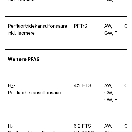
Perfluortridekansulfonsäure
PFTrS
AW,
C
13
inkl. Isomere
GW, F
Weitere PFAS
H
-
4:2 FTS
AW,
C
4
6
Perfluorhexansulfonsäure
GW,
OW, F
H
-
6:2 FTS
AW,
C
4
8