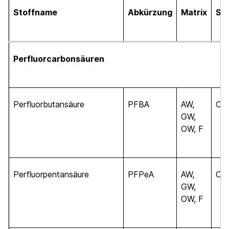
Stoffname
Abkürzung
Matrix
Su
Perfluorcarbonsäuren
Perfluorbutansäure
PFBA
AW,
C
4
GW,
OW, F
Perfluorpentansäure
PFPeA
AW,
C
5
GW,
OW, F