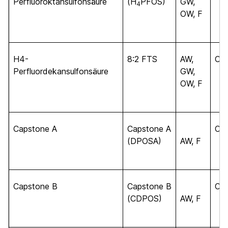
Perfluoroktansulfonsäure
(H
PFOS)
GW,
4
OW, F
H4-
8:2 FTS
AW,
C
10
Perfluordekansulfonsäure
GW,
OW, F
Capstone A
Capstone A
C
13
(DPOSA)
AW, F
Capstone B
Capstone B
C
15
(CDPOS)
AW, F