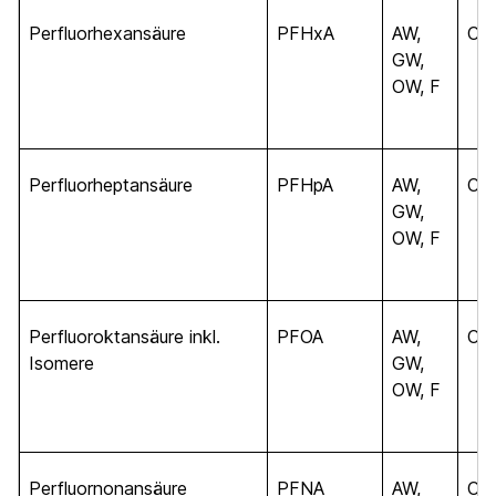
Perfluorhexansäure
PFHxA
AW,
C
6
GW,
OW, F
Perfluorheptansäure
PFHpA
AW,
C
7
GW,
OW, F
Perfluoroktansäure inkl.
PFOA
AW,
C
8
Isomere
GW,
OW, F
Perfluornonansäure
PFNA
AW,
C
9