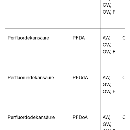
GW,
OW, F
Perfluordekansäure
PFDA
AW,
C
10
GW,
OW, F
Perfluorundekansäure
PFUdA
AW,
C
11
GW,
OW, F
Perfluordodekansäure
PFDoA
AW,
C
12
GW,