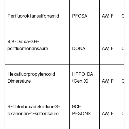
Perfluoroktansulfonamid
PFOSA
AW, F
C
8
4,8-Dioxa-3H-
perfluornonansäure
DONA
AW, F
C
7
Hexafluorpropylenoxid
HFPO-DA
Dimersäure
(Gen-X)
AW, F
C
6
9-Chlorhexadekafluor-3-
9Cl-
oxanonan-1-sulfonsäure
PF3ONS
AW, F
C
8