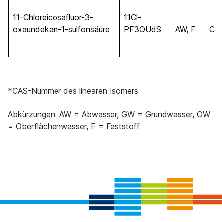
11-Chloreicosafluor-3-
11Cl-
oxaundekan-1-sulfonsäure
PF3OUdS
AW, F
C
10
*CAS-Nummer des linearen Isomers
Abkürzungen: AW = Abwasser, GW = Grundwasser, OW
= Oberflächenwasser, F = Feststoff