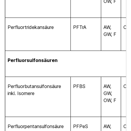
OW, F
Perfluortridekansäure
PFTrA
AW,
C
13
GW, F
Perfluorsulfonsäuren
Perfluorbutansulfonsäure
PFBS
AW,
C
4
inkl. Isomere
GW,
OW, F
Perfluorpentansulfonsäure
PFPeS
AW,
C
5