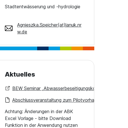
Stadtentwässerung und -hydrologie
Agnieszka.Speicher(at)lanuk.nr
w.de
Aktuelles
BEW Seminar „Abwasserbeseitigungskonzepte“
Abschlussveranstaltung zum Pilotvorhaben “ABK innov
Achtung: Änderungen in der ABK
Excel Vorlage - bitte Download
Funktion in der Anwendung nutzen