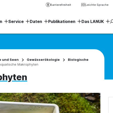
Barrierefreiheit
Leichte Sprache
n
Service
Daten
Publikationen
Das LANUK
Erweiter
e und Seen
Gewässerökologie
Biologische
Aquatische Makrophyten
phyten