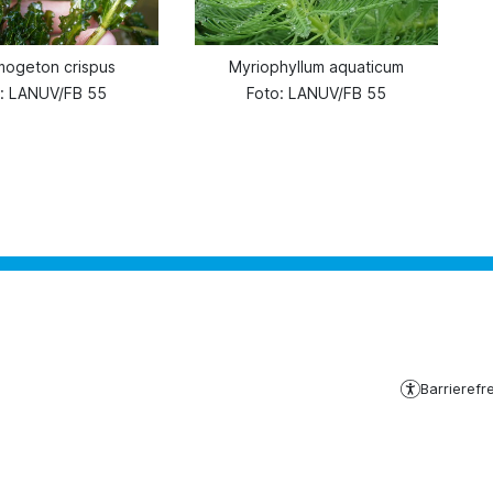
mogeton crispus
Myriophyllum aquaticum
o: LANUV/FB 55
Foto: LANUV/FB 55
Barrierefre