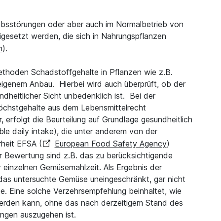
ebsstörungen oder aber auch im Normalbetrieb von
igesetzt werden, die sich in Nahrungspflanzen
n
).
hoden Schadstoffgehalte in Pflanzen wie z.B.
igenem Anbau. Hierbei wird auch überprüft, ob der
heitlicher Sicht unbedenklich ist. Bei der
öchstgehalte aus dem Lebensmittelrecht
 erfolgt die Beurteilung auf Grundlage gesundheitlich
le daily intake), die unter anderem von der
rheit EFSA (
European Food Safety Agency
)
r Bewertung sind z.B. das zu berücksichtigende
 einzelnen Gemüsemahlzeit. Als Ergebnis der
as untersuchte Gemüse uneingeschränkt, gar nicht
te. Eine solche Verzehrsempfehlung beinhaltet, wie
werden kann, ohne das nach derzeitigem Stand des
ungen auszugehen ist.