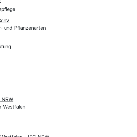
G
spflege
SchV
r- und Pflanzenarten
üfung
hG NRW
n-Westfalen
n-Westfalen - IFG NRW