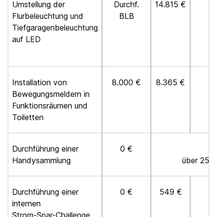
Umstellung der
Durchf.
14.815 €
Flurbeleuchtung und
BLB
Tiefgaragenbeleuchtung
auf LED
Installation von
8.000 €
8.365 €
Bewegungsmeldern in
Funktionsräumen und
Toiletten
Durchführung einer
0 €
Handysammlung
über 25k
Durchführung einer
0 €
549 €
internen
Strom-Spar-Challenge,