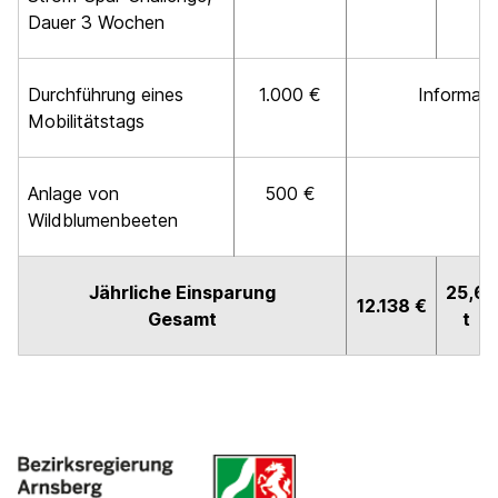
Dauer 3 Wochen
Durchführung eines
1.000 €
Informat
Mobilitätstags
Anlage von
500 €
Fö
Wildblumenbeeten
Jährliche Einsparung
25,6
12.138 €
Gesamt
t