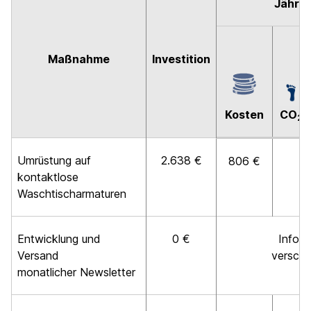
Jährli
Maßnahme
Investition
Kosten
CO
2
Umrüstung auf
2.638 €
806 €
kontaktlose
Waschtischarmaturen
Entwicklung und
0 €
Inform
Versand
verschi
monatlicher Newsletter