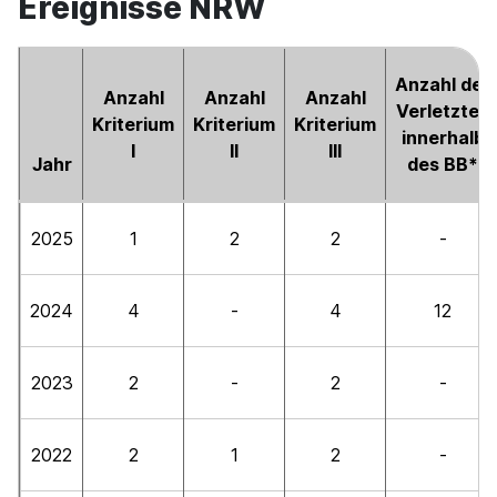
Ereignisse NRW
Anzahl der
Anzahl
Anzahl
Anzahl
Verletzten
Kriterium
Kriterium
Kriterium
innerhalb
I
II
III
Jahr
des BB*
2025
1
2
2
-
2024
4
-
4
12
2023
2
-
2
-
2022
2
1
2
-