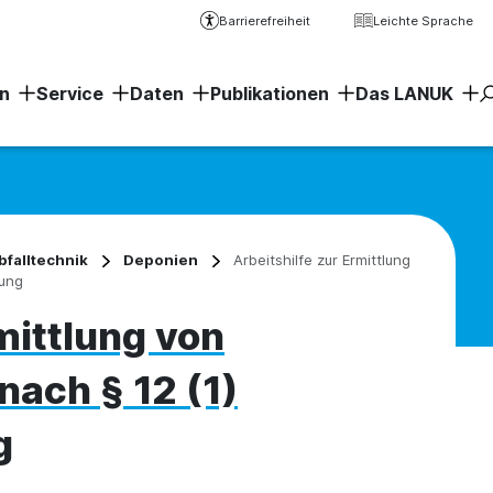
Barrierefreiheit
Leichte Sprache
n
Service
Daten
Publikationen
Das LANUK
Erweiter
bfalltechnik
Deponien
Arbeitshilfe zur Ermittlung
nung
mittlung von
ach § 12 (1)
g