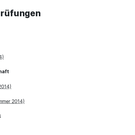
prüfungen
4)
haft
2014)
mmer 2014)
k