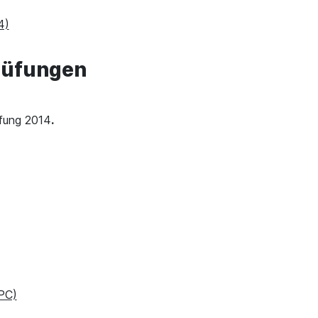
4)
rüfungen
üfung 2014
.
(PC)