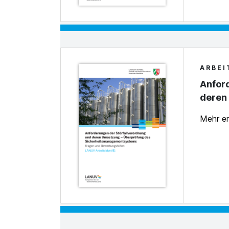
ARBEI
Anfor
deren
Mehr e