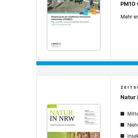
PM10 v
Mehr e
ZEITS
Natur 
Mitt
Nieh
Inse