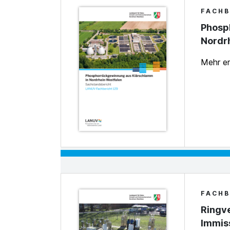
FACHB
Phosp
Nordr
Mehr e
FACHB
Ringve
Immis