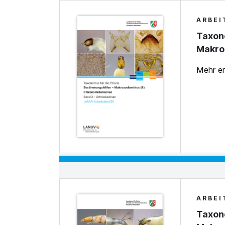
ARBEI
Taxono
Makro
Mehr e
ARBEI
Taxono