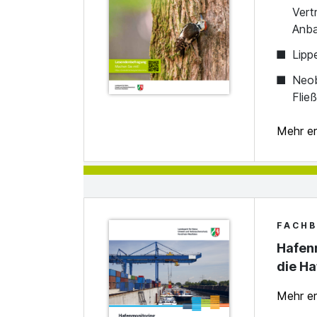
Vert
Anba
Lipp
Neob
Flie
Mehr e
FACHB
Hafen
die Ha
Mehr e