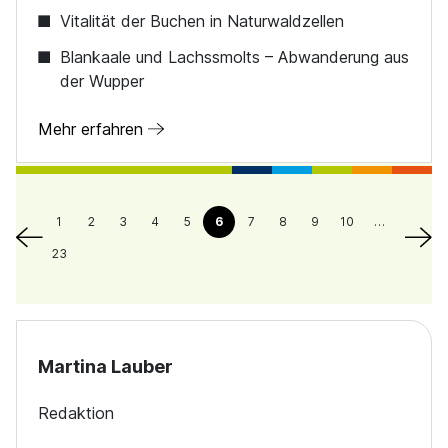
Vitalität der Buchen in Naturwaldzellen
Blankaale und Lachssmolts – Abwanderung aus
der Wupper
Mehr erfahren
1
2
3
4
5
6
7
8
9
10
…
23
Martina Lauber
Redaktion